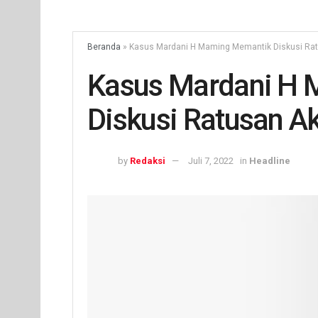
Beranda
»
Kasus Mardani H Maming Memantik Diskusi Rat
Kasus Mardani H
Diskusi Ratusan Ak
by
Redaksi
Juli 7, 2022
in
Headline