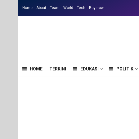
Home
About
Team
World
Tech
Buy now!
HOME
TERKINI
EDUKASI
POLITIK