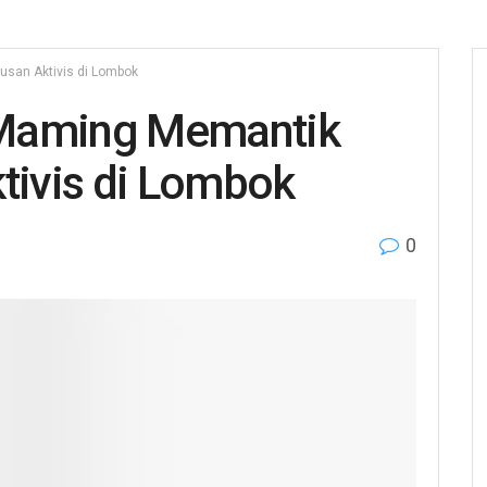
usan Aktivis di Lombok
 Maming Memantik
tivis di Lombok
0