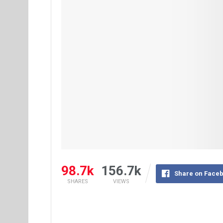
98.7k
156.7k
Share on Face
SHARES
VIEWS