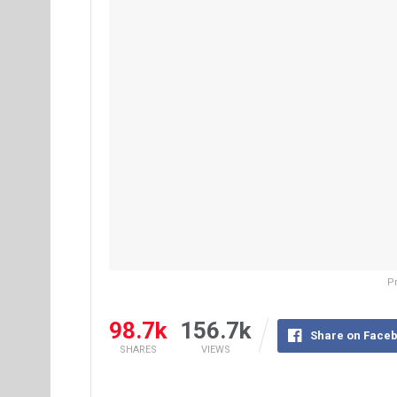
Pr
98.7k
156.7k
Share on Face
SHARES
VIEWS