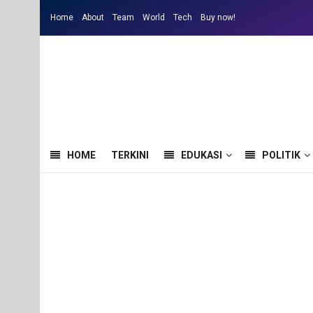
Home
About
Team
World
Tech
Buy now!
HOME
TERKINI
EDUKASI
POLITIK