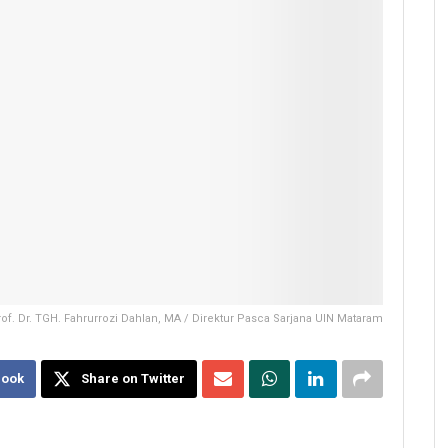
of. Dr. TGH. Fahrurrozi Dahlan, MA / Direktur Pasca Sarjana UIN Mataram
book
Share on Twitter