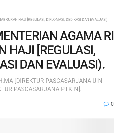
BRURAN HAJI [REGULASI, DIPLOMASI, DEDIKASI DAN EVALUASI).
ENTERIAN AGAMA RI
HAJI [REGULASI,
ASI DAN EVALUASI).
,QH.MA [DIREKTUR PASCASARJANA UIN
TUR PASCASARJANA PTKIN].
0