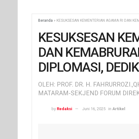
Beranda
»
KESUKSESAN KEMENTERIAN AGAMA RI DAN KEMA
KESUKSESAN KEM
DAN KEMABRURAN 
DIPLOMASI, DEDIK
OLEH: PROF. DR. H. FAHRURROZI.
MATARAM-SEKJEND FORUM DIREK
by
Redaksi
Juni 16, 2025
in
Artikel