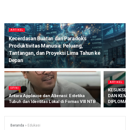
ARTIKEL
Kecerdasan Buatan dan Paradoks
Produktivitas Manusia: Peluang,
Tantangan, dan Proyeksi Lima Tahun ke
Depan
ARTIKEL
OPINI
KESUKSES
Antara Applause dan Alienasi: Estetika
DAN KEMA
Tubuh dan Identitas Lokal di Fornas VIII NTB
DIPLOMASI
Beranda
»
Edukasi