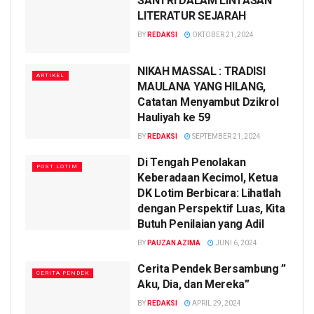
SANTRI DALAM LINTASAN
LITERATUR SEJARAH
BY
REDAKSI
OKTOBER 21, 2024
NIKAH MASSAL : TRADISI
ARTIKEL
MAULANA YANG HILANG,
Catatan Menyambut Dzikrol
Hauliyah ke 59
BY
REDAKSI
SEPTEMBER 21, 2024
Di Tengah Penolakan
POST LOTIM
Keberadaan Kecimol, Ketua
DK Lotim Berbicara: Lihatlah
dengan Perspektif Luas, Kita
Butuh Penilaian yang Adil
BY
PAUZAN AZIMA
JUNI 6, 2024
Cerita Pendek Bersambung ”
CERITA PENDEK
Aku, Dia, dan Mereka”
BY
REDAKSI
APRIL 29, 2024