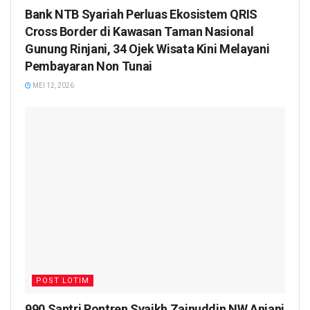
Bank NTB Syariah Perluas Ekosistem QRIS
Cross Border di Kawasan Taman Nasional
Gunung Rinjani, 34 Ojek Wisata Kini Melayani
Pembayaran Non Tunai
MEI 12, 2026
POST LOTIM
990 Santri Pontren Syaikh Zainuddin NW Anjani