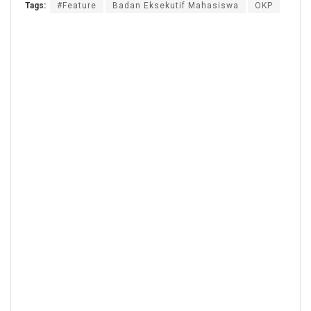
Tags:
#Feature
Badan Eksekutif Mahasiswa
OKP