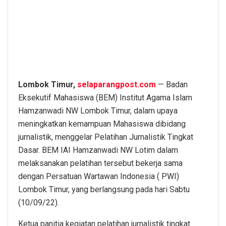
Lombok Timur,
selaparangpost.com
— Badan
Eksekutif Mahasiswa (BEM) Institut Agama Islam
Hamzanwadi NW Lombok Timur, dalam upaya
meningkatkan kemampuan Mahasiswa dibidang
jurnalistik, menggelar Pelatihan Jurnalistik Tingkat
Dasar. BEM IAI Hamzanwadi NW Lotim dalam
melaksanakan pelatihan tersebut bekerja sama
dengan Persatuan Wartawan Indonesia ( PWI)
Lombok Timur, yang berlangsung pada hari Sabtu
(10/09/22).
Ketua panitia kegiatan pelatihan jurnalistik tingkat