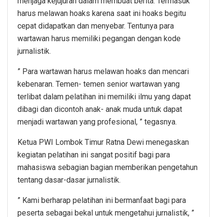
menjaga kejujuran dalam membuat berita. Termasuk
harus melawan hoaks karena saat ini hoaks begitu
cepat didapatkan dan menyebar. Tentunya para
wartawan harus memiliki pegangan dengan kode
jurnalistik.
” Para wartawan harus melawan hoaks dan mencari
kebenaran. Temen- temen senior wartawan yang
terlibat dalam pelatihan ini memiliki ilmu yang dapat
dibagi dan dicontoh anak- anak muda untuk dapat
menjadi wartawan yang profesional, ” tegasnya.
Ketua PWI Lombok Timur Ratna Dewi menegaskan
kegiatan pelatihan ini sangat positif bagi para
mahasiswa sebagian bagian memberikan pengetahun
tentang dasar-dasar jurnalistik.
” Kami berharap pelatihan ini bermanfaat bagi para
peserta sebagai bekal untuk mengetahui jurnalistik, ”