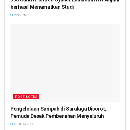
berhasil Menamatkan Studi
MEI 5, 2026
POST LOTIM
Pengelolaan Sampah di Suralaga Disorot,
Pemuda Desak Pembenahan Menyeluruh
APRIL 13, 2026