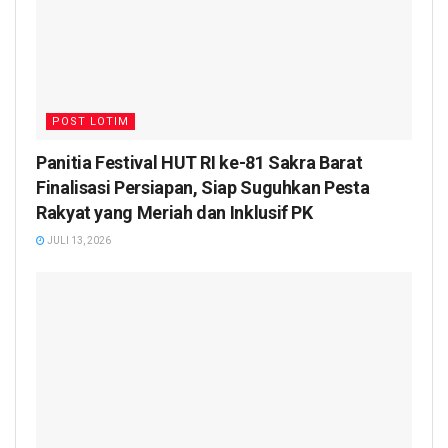
POST LOTIM
Panitia Festival HUT RI ke-81 Sakra Barat
Finalisasi Persiapan, Siap Suguhkan Pesta
Rakyat yang Meriah dan Inklusif PK
JULI 13, 2026