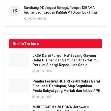
Sumbang 9 Delegasi Beregu, Ponpes DIBAMA
Aikmel Jadi Jagoan Kafilah MTQ Lombok Timur
98775 SHARES
Berita
Terbaru
LKSA Darul Furqon NW Sayang-Sayang
Gelar Hiziban dan Santunan Anak Yatim,
Perkuat Sinergi Kepedulian Sosial
JULI 24, 2026
Panitia Festival HUT RI ke-81 Sakra Barat
Finalisasi Persiapan, Siap Suguhkan
Pesta Rakyat yang Meriah dan Inklusif PK
JULI 13, 2026
MUKERCAB Ke-VI PCNW Jerowaru