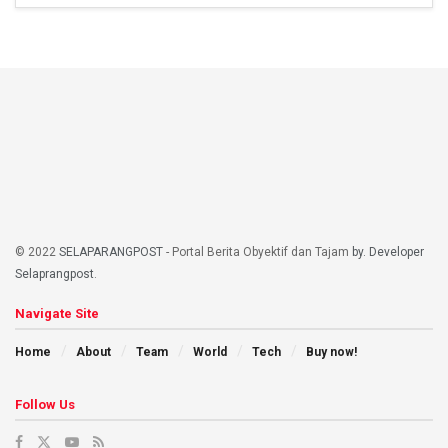
© 2022
SELAPARANGPOST
- Portal Berita Obyektif dan Tajam
by. Developer
Selaprangpost
.
Navigate Site
Home
About
Team
World
Tech
Buy now!
Follow Us