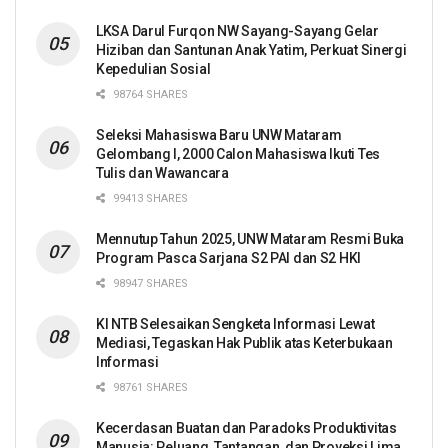
LKSA Darul Furqon NW Sayang-Sayang Gelar
Hiziban dan Santunan Anak Yatim, Perkuat Sinergi
Kepedulian Sosial
98764 SHARES
Seleksi Mahasiswa Baru UNW Mataram
Gelombang I, 2000 Calon Mahasiswa Ikuti Tes
Tulis dan Wawancara
99413 SHARES
Mennutup Tahun 2025, UNW Mataram Resmi Buka
Program Pasca Sarjana S2 PAI dan S2 HKI
98947 SHARES
KI NTB Selesaikan Sengketa Informasi Lewat
Mediasi, Tegaskan Hak Publik atas Keterbukaan
Informasi
98761 SHARES
Kecerdasan Buatan dan Paradoks Produktivitas
Manusia: Peluang, Tantangan, dan Proyeksi Lima