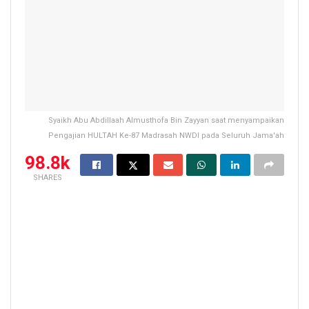
Syaikh Abu Abdillaah Almusthofa Bin Zayyan saat menyampaikan
Pengajian HULTAH Ke-87 Madrasah NWDI pada Seluruh Jama'ah
98.8k
SHARES