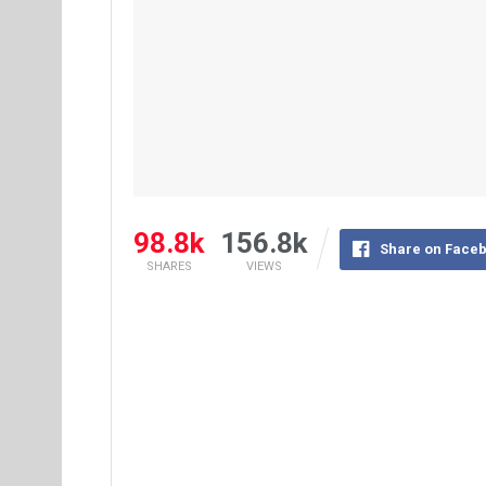
98.8k
156.8k
Share on Face
SHARES
VIEWS