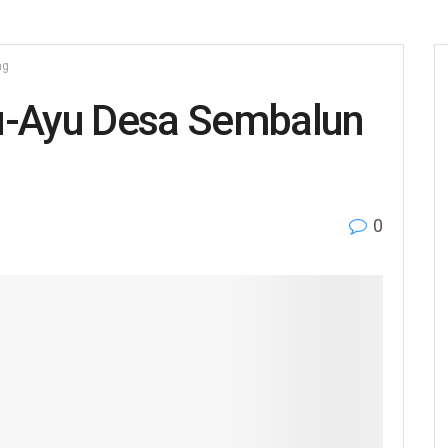
ng
yu-Ayu Desa Sembalun
0