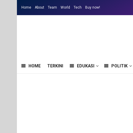
Home
About
Team
World
Tech
Buy now!
HOME
TERKINI
EDUKASI
POLITIK