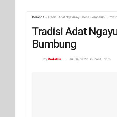
Beranda
»
Tradisi Adat Ngayu-Ayu Desa Sembalun Bumbu
Tradisi Adat Nga
Bumbung
by
Redaksi
Juli 16, 2022
in
Post Lotim