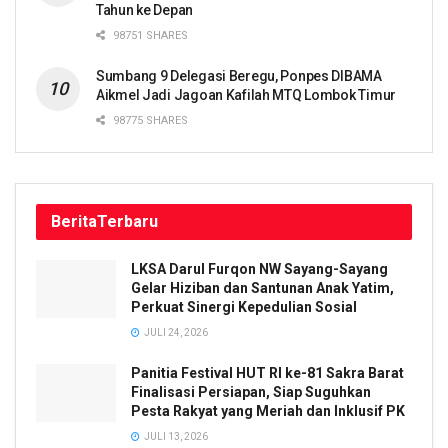
Tahun ke Depan
98751 SHARES
Sumbang 9 Delegasi Beregu, Ponpes DIBAMA
Aikmel Jadi Jagoan Kafilah MTQ Lombok Timur
98775 SHARES
Berita
Terbaru
LKSA Darul Furqon NW Sayang-Sayang
Gelar Hiziban dan Santunan Anak Yatim,
Perkuat Sinergi Kepedulian Sosial
JULI 24, 2026
Panitia Festival HUT RI ke-81 Sakra Barat
Finalisasi Persiapan, Siap Suguhkan
Pesta Rakyat yang Meriah dan Inklusif PK
JULI 13, 2026