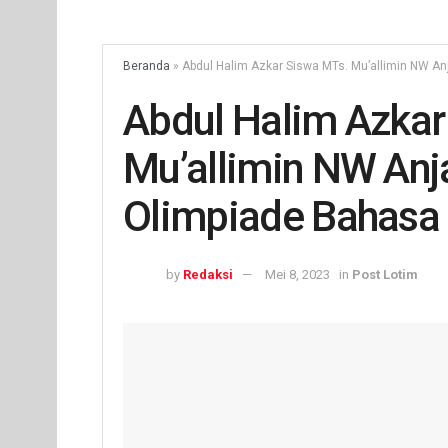
Beranda
»
Abdul Halim Azkar Siswa MTs. Mu’allimin NW An
Abdul Halim Azkar
Mu’allimin NW Anja
Olimpiade Bahasa 
by
Redaksi
Mei 8, 2023
in
Post Lotim