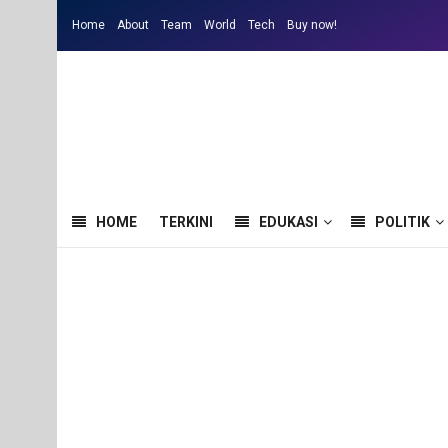
Home
About
Team
World
Tech
Buy now!
HOME
TERKINI
EDUKASI
POLITIK