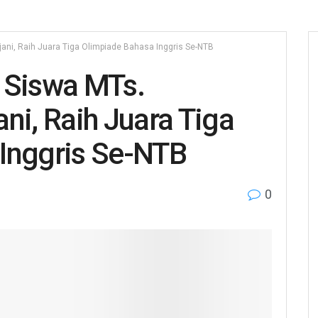
jani, Raih Juara Tiga Olimpiade Bahasa Inggris Se-NTB
 Siswa MTs.
ni, Raih Juara Tiga
Inggris Se-NTB
0