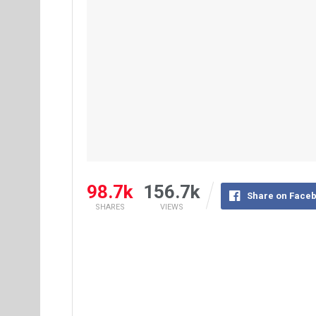
98.7k
156.7k
Share on Face
SHARES
VIEWS