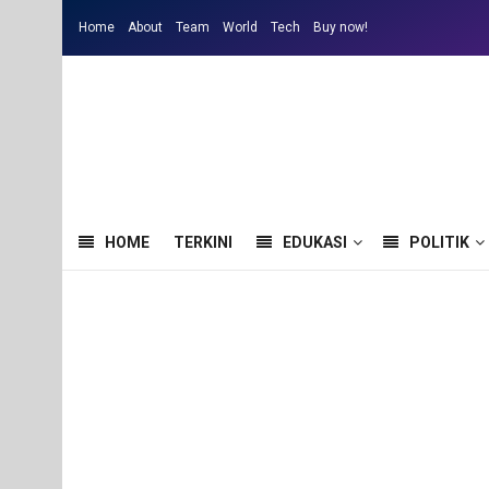
Home
About
Team
World
Tech
Buy now!
HOME
TERKINI
EDUKASI
POLITIK