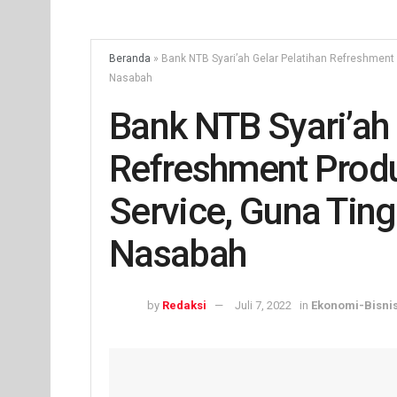
Beranda
»
Bank NTB Syari’ah Gelar Pelatihan Refreshment
Nasabah
Bank NTB Syari’ah 
Refreshment Prod
Service, Guna Tin
Nasabah
by
Redaksi
Juli 7, 2022
in
Ekonomi-Bisni