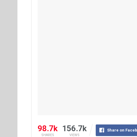
98.7k
156.7k
Share on Face
SHARES
VIEWS