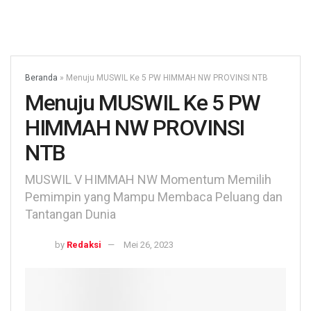
Beranda
»
Menuju MUSWIL Ke 5 PW HIMMAH NW PROVINSI NTB
Menuju MUSWIL Ke 5 PW
HIMMAH NW PROVINSI
NTB
MUSWIL V HIMMAH NW Momentum Memilih
Pemimpin yang Mampu Membaca Peluang dan
Tantangan Dunia
by
Redaksi
Mei 26, 2023