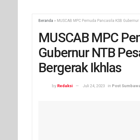
Beranda
»
MUSCAB MPC Pemuda Pancasila KSB Gubernur N
MUSCAB MPC Pemu
Gubernur NTB Pe
Bergerak Ikhlas
by
Redaksi
Juli 24, 2023
in
Post Sumbaw