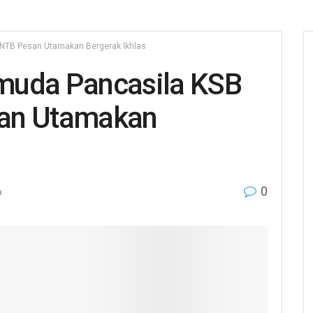
TB Pesan Utamakan Bergerak Ikhlas
da Pancasila KSB
san Utamakan
0
a