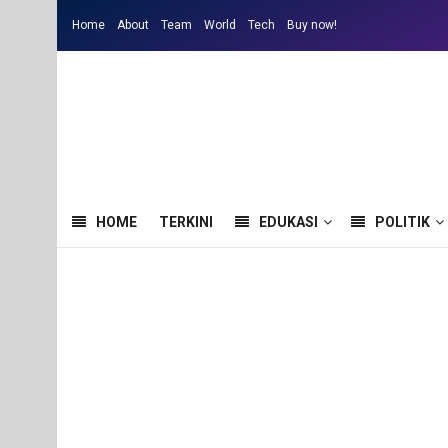
Home
About
Team
World
Tech
Buy now!
HOME
TERKINI
EDUKASI
POLITIK