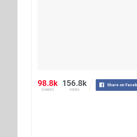
98.8k
156.8k
Share on Face
SHARES
VIEWS