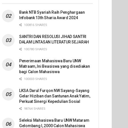
Bank NTB Syariah Raih Penghargaan
Infobank 13th Sharia Award 2024
100816 SHARES
SANTRI DAN RESOLUSI JIHAD SANTRI
DALAM LINTASAN LITERATUR SEJARAH
100780 SHARES
Penerimaan Mahasiswa Baru UNW
Matraam, Ini Beasiswa yang disediakan
bagi Calon Mahasiswa
100003 SHARES
LKSA Darul Furqon NW Sayang-Sayang
Gelar Hiziban dan Santunan Anak Yatim,
Perkuat Sinergi Kepedulian Sosial
98764 SHARES
Seleksi Mahasiswa Baru UNW Mataram
Gelombang I, 2000 Calon Mahasiswa