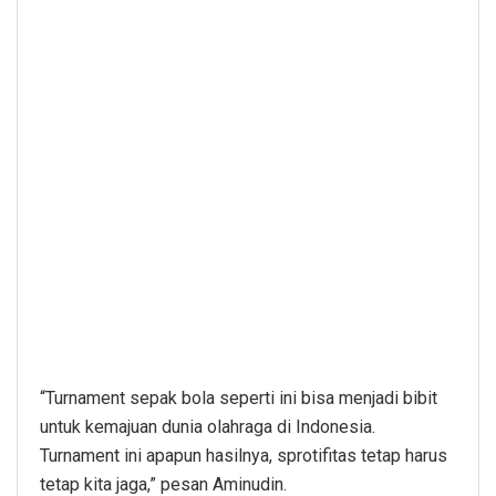
“Turnament sepak bola seperti ini bisa menjadi bibit
untuk kemajuan dunia olahraga di Indonesia.
Turnament ini apapun hasilnya, sprotifitas tetap harus
tetap kita jaga,” pesan Aminudin.