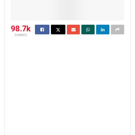
98.7k
SHARES