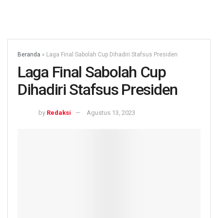
Beranda
»
Laga Final Sabolah Cup Dihadiri Stafsus Presiden
Laga Final Sabolah Cup
Dihadiri Stafsus Presiden
by
Redaksi
Agustus 13, 2023