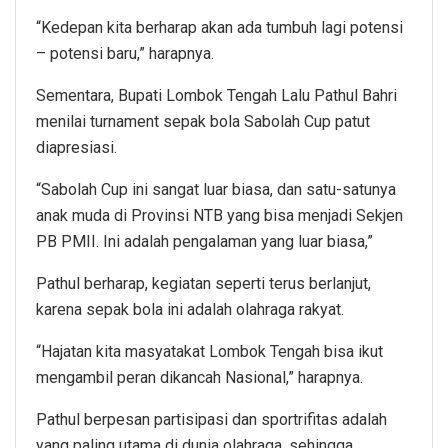
“Kedepan kita berharap akan ada tumbuh lagi potensi
– potensi baru,” harapnya.
Sementara, Bupati Lombok Tengah Lalu Pathul Bahri
menilai turnament sepak bola Sabolah Cup patut
diapresiasi.
“Sabolah Cup ini sangat luar biasa, dan satu-satunya
anak muda di Provinsi NTB yang bisa menjadi Sekjen
PB PMII. Ini adalah pengalaman yang luar biasa,”
Pathul berharap, kegiatan seperti terus berlanjut,
karena sepak bola ini adalah olahraga rakyat.
“Hajatan kita masyatakat Lombok Tengah bisa ikut
mengambil peran dikancah Nasional,” harapnya.
Pathul berpesan partisipasi dan sportrifitas adalah
yang paling utama di dunia olahraga, sehingga