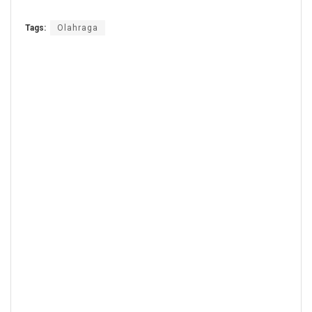
Tags:
Olahraga