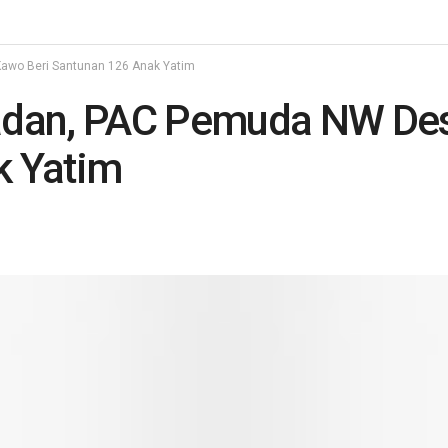
awo Beri Santunan 126 Anak Yatim
adan, PAC Pemuda NW Des
k Yatim