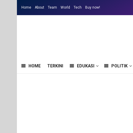
Home
About
Team
World
Tech
Buy now!
HOME
TERKINI
EDUKASI
POLITIK