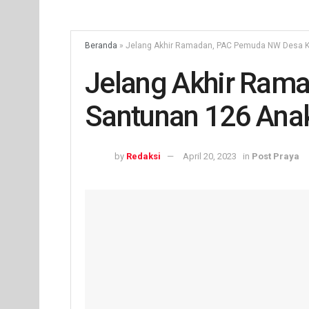
Beranda
»
Jelang Akhir Ramadan, PAC Pemuda NW Desa K
Jelang Akhir Ram
Santunan 126 Ana
by
Redaksi
April 20, 2023
in
Post Praya