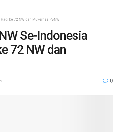
ri Hadi ke 72 NW dan Mukernas PBNW
 NW Se-Indonesia
 ke 72 NW dan
0
m