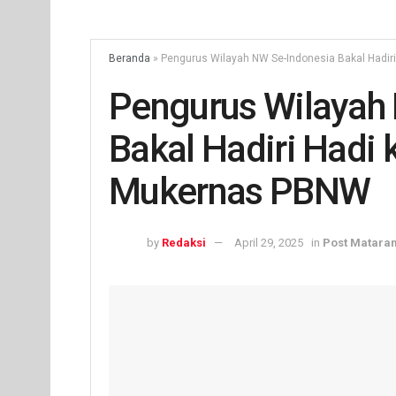
Beranda
»
Pengurus Wilayah NW Se-Indonesia Bakal Hadi
Pengurus Wilayah
Bakal Hadiri Hadi
Mukernas PBNW
by
Redaksi
April 29, 2025
in
Post Matara