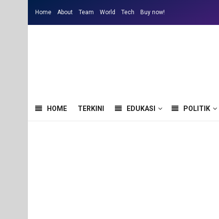
Home
About
Team
World
Tech
Buy now!
HOME
TERKINI
EDUKASI
POLITIK