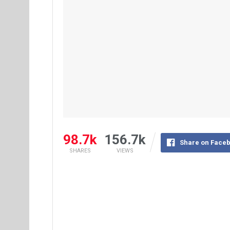
98.7k
156.7k
Share on Face
SHARES
VIEWS