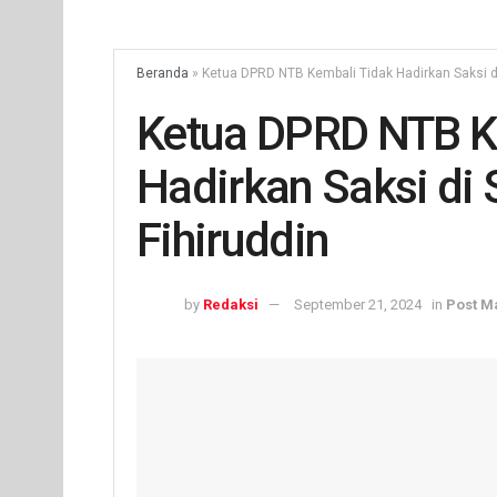
Beranda
»
Ketua DPRD NTB Kembali Tidak Hadirkan Saksi d
Ketua DPRD NTB K
Hadirkan Saksi di
Fihiruddin
by
Redaksi
September 21, 2024
in
Post M