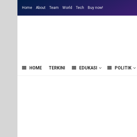
Home
About
Team
World
Tech
Buy now!
HOME
TERKINI
EDUKASI
POLITIK