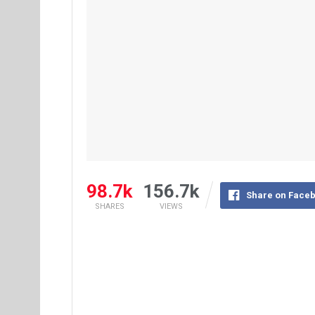
98.7k
156.7k
Share on Face
SHARES
VIEWS