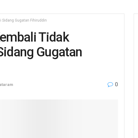
i Sidang Gugatan Fihiruddin
embali Tidak
 Sidang Gugatan
0
ataram