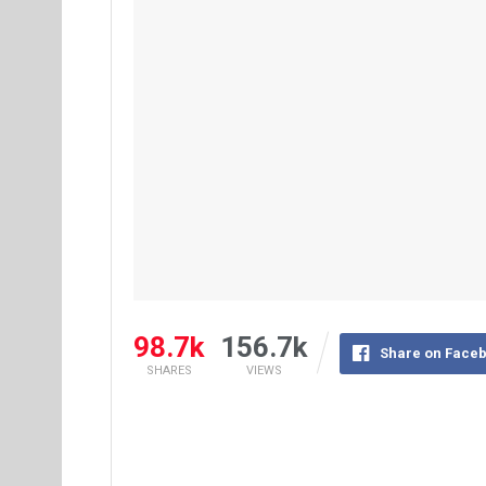
98.7k
156.7k
Share on Face
SHARES
VIEWS