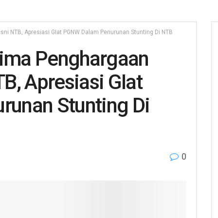
ni NTB, Apresiasi GIat PGNW Dalam Penurunan Stunting Di NTB
ima Penghargaan
B, Apresiasi GIat
unan Stunting Di
0