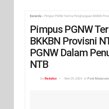
Beranda
»
Pimpus PGNW Terima Penghargaan BKKBN Provis
Pimpus PGNW Ter
BKKBN Provisni NT
PGNW Dalam Penur
NTB
by
Redaksi
Mei 29, 2024
in
Post Mataram