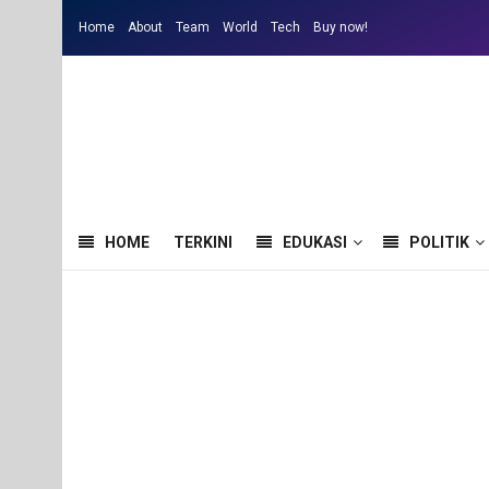
Home
About
Team
World
Tech
Buy now!
HOME
TERKINI
EDUKASI
POLITIK