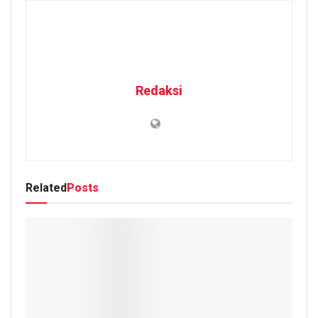
Redaksi
Related
Posts