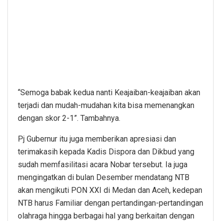
“Semoga babak kedua nanti Keajaiban-keajaiban akan
terjadi dan mudah-mudahan kita bisa memenangkan
dengan skor 2-1”. Tambahnya.
Pj Gubernur itu juga memberikan apresiasi dan
terimakasih kepada Kadis Dispora dan Dikbud yang
sudah memfasilitasi acara Nobar tersebut. Ia juga
mengingatkan di bulan Desember mendatang NTB
akan mengikuti PON XXI di Medan dan Aceh, kedepan
NTB harus Familiar dengan pertandingan-pertandingan
olahraga hingga berbagai hal yang berkaitan dengan