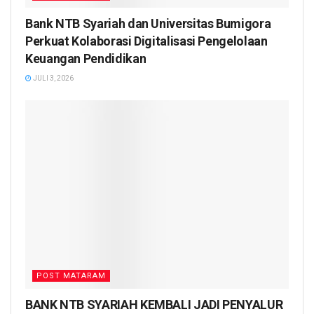
Bank NTB Syariah dan Universitas Bumigora
Perkuat Kolaborasi Digitalisasi Pengelolaan
Keuangan Pendidikan
JULI 3, 2026
POST MATARAM
BANK NTB SYARIAH KEMBALI JADI PENYALUR