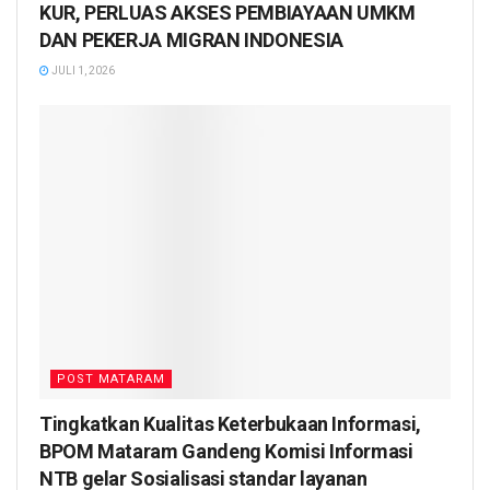
KUR, PERLUAS AKSES PEMBIAYAAN UMKM
DAN PEKERJA MIGRAN INDONESIA
JULI 1, 2026
POST MATARAM
Tingkatkan Kualitas Keterbukaan Informasi,
BPOM Mataram Gandeng Komisi Informasi
NTB gelar Sosialisasi standar layanan