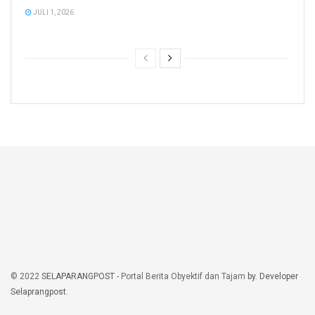
JULI 1, 2026
© 2022
SELAPARANGPOST
- Portal Berita Obyektif dan Tajam
by. Developer
Selaprangpost
.