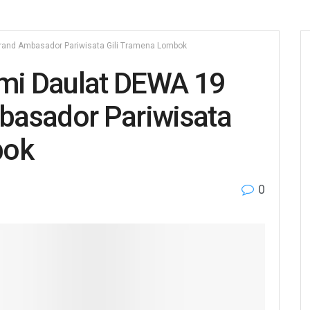
and Ambasador Pariwisata Gili Tramena Lombok
i Daulat DEWA 19
basador Pariwisata
bok
0