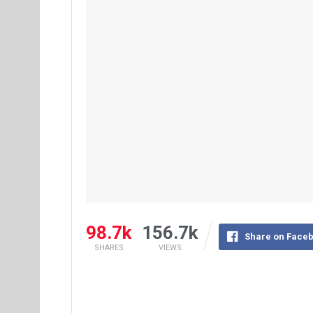
98.7k
156.7k
Share on Face
SHARES
VIEWS