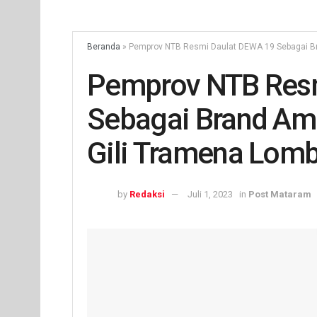
Beranda
»
Pemprov NTB Resmi Daulat DEWA 19 Sebagai Br
Pemprov NTB Resm
Sebagai Brand Am
Gili Tramena Lom
by
Redaksi
Juli 1, 2023
in
Post Mataram