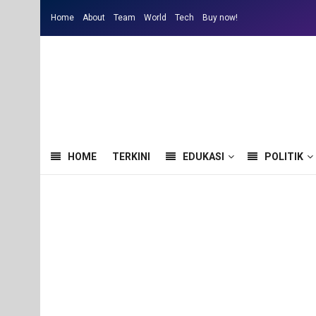
Home
About
Team
World
Tech
Buy now!
HOME
TERKINI
EDUKASI
POLITIK