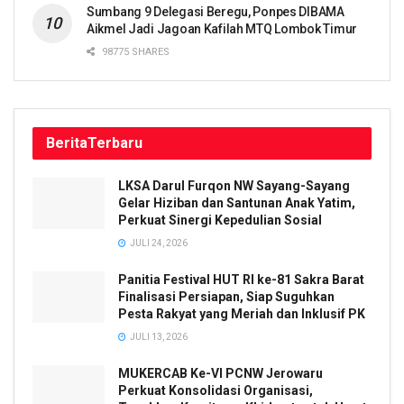
Sumbang 9 Delegasi Beregu, Ponpes DIBAMA
Aikmel Jadi Jagoan Kafilah MTQ Lombok Timur
98775 SHARES
Berita
Terbaru
LKSA Darul Furqon NW Sayang-Sayang
Gelar Hiziban dan Santunan Anak Yatim,
Perkuat Sinergi Kepedulian Sosial
JULI 24, 2026
Panitia Festival HUT RI ke-81 Sakra Barat
Finalisasi Persiapan, Siap Suguhkan
Pesta Rakyat yang Meriah dan Inklusif PK
JULI 13, 2026
MUKERCAB Ke-VI PCNW Jerowaru
Perkuat Konsolidasi Organisasi,