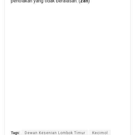
penolakan yang tidak beralasan. (
zan
)
Tags:
Dewan Kesenian Lombok Timur
Kecimol