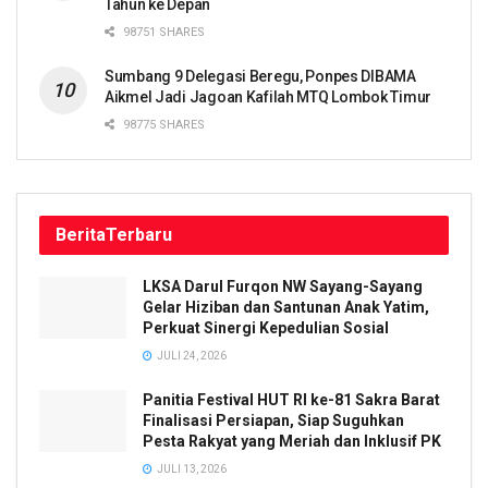
Tahun ke Depan
98751 SHARES
Sumbang 9 Delegasi Beregu, Ponpes DIBAMA
Aikmel Jadi Jagoan Kafilah MTQ Lombok Timur
98775 SHARES
Berita
Terbaru
LKSA Darul Furqon NW Sayang-Sayang
Gelar Hiziban dan Santunan Anak Yatim,
Perkuat Sinergi Kepedulian Sosial
JULI 24, 2026
Panitia Festival HUT RI ke-81 Sakra Barat
Finalisasi Persiapan, Siap Suguhkan
Pesta Rakyat yang Meriah dan Inklusif PK
JULI 13, 2026