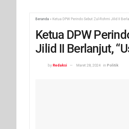
Beranda
»
Ketua DPW Perindo Sebut Zul-Rohmi Jilid II Berla
Ketua DPW Perind
Jilid II Berlanjut, 
by
Redaksi
Maret 28, 2024
in
Politik