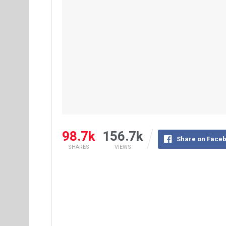
98.7k
156.7k
Share on Face
SHARES
VIEWS