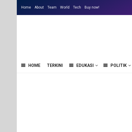
Home
About
Team
World
Tech
Buy now!
HOME
TERKINI
EDUKASI
POLITIK