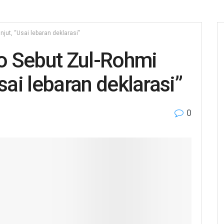
njut, “Usai lebaran deklarasi”
o Sebut Zul-Rohmi
“Usai lebaran deklarasi”
0