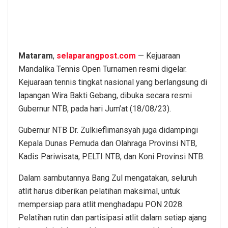
Mataram
,
selaparangpost.com
— Kejuaraan
Mandalika Tennis Open Turnamen resmi digelar.
Kejuaraan tennis tingkat nasional yang berlangsung di
lapangan Wira Bakti Gebang, dibuka secara resmi
Gubernur NTB, pada hari Jum’at (18/08/23).
Gubernur NTB Dr. Zulkieflimansyah juga didampingi
Kepala Dunas Pemuda dan Olahraga Provinsi NTB,
Kadis Pariwisata, PELTI NTB, dan Koni Provinsi NTB.
Dalam sambutannya Bang Zul mengatakan, seluruh
atlit harus diberikan pelatihan maksimal, untuk
mempersiap para atlit menghadapu PON 2028.
Pelatihan rutin dan partisipasi atlit dalam setiap ajang