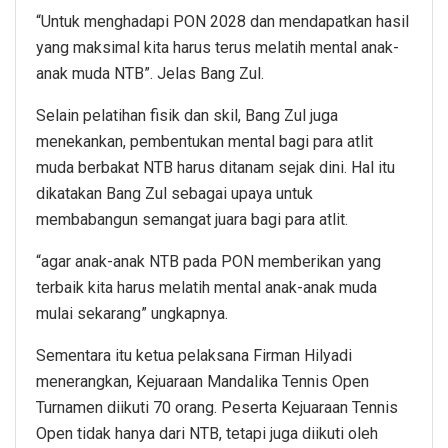
“Untuk menghadapi PON 2028 dan mendapatkan hasil
yang maksimal kita harus terus melatih mental anak-
anak muda NTB”. Jelas Bang Zul.
Selain pelatihan fisik dan skil, Bang Zul juga
menekankan, pembentukan mental bagi para atlit
muda berbakat NTB harus ditanam sejak dini. Hal itu
dikatakan Bang Zul sebagai upaya untuk
membabangun semangat juara bagi para atlit.
“agar anak-anak NTB pada PON memberikan yang
terbaik kita harus melatih mental anak-anak muda
mulai sekarang” ungkapnya.
Sementara itu ketua pelaksana Firman Hilyadi
menerangkan, Kejuaraan Mandalika Tennis Open
Turnamen diikuti 70 orang. Peserta Kejuaraan Tennis
Open tidak hanya dari NTB, tetapi juga diikuti oleh