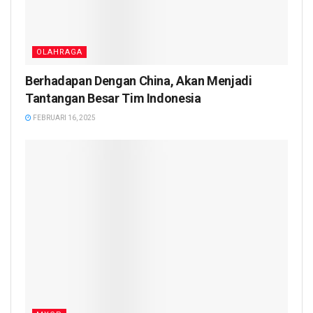
OLAHRAGA
Berhadapan Dengan China, Akan Menjadi
Tantangan Besar Tim Indonesia
FEBRUARI 16, 2025