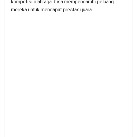
kompetisi olahraga, bisa mempengaruhi peluang
mereka untuk mendapat prestasi juara.