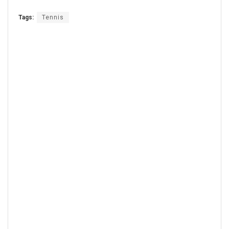
Tags:
Tennis