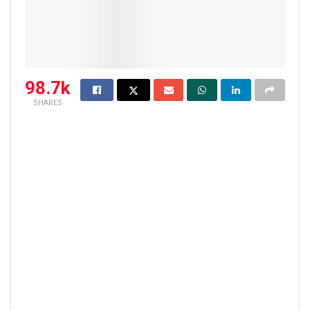
98.7k
SHARES