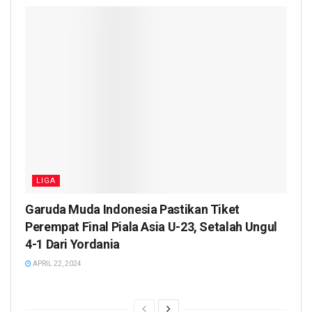
LIGA
Garuda Muda Indonesia Pastikan Tiket
Perempat Final Piala Asia U-23, Setalah Ungul
4-1 Dari Yordania
APRIL 22, 2024