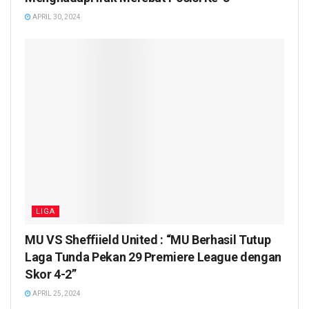
APRIL 30, 2024
LIGA
MU VS Sheffiield United : “MU Berhasil Tutup
Laga Tunda Pekan 29 Premiere League dengan
Skor 4-2”
APRIL 25, 2024