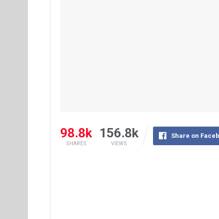
98.8k
156.8k
Share on Face
SHARES
VIEWS