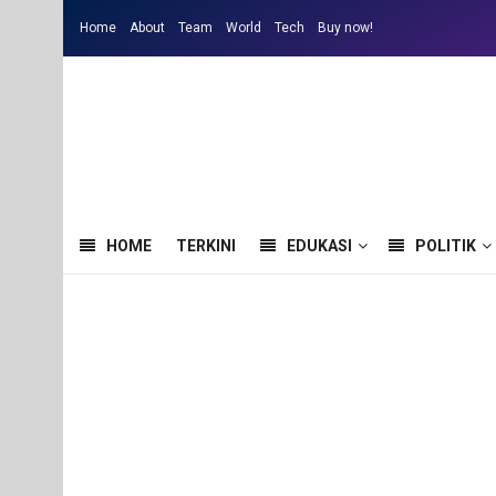
Home
About
Team
World
Tech
Buy now!
HOME
TERKINI
EDUKASI
POLITIK