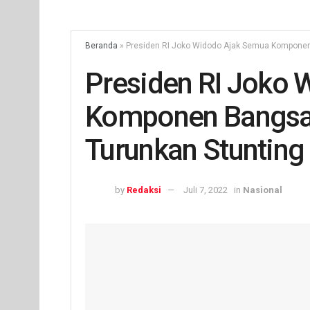
Beranda
»
Presiden RI Joko Widodo Ajak Semua Komponen
Presiden RI Joko
Komponen Bangsa
Turunkan Stunting
by
Redaksi
Juli 7, 2022
in
Nasional