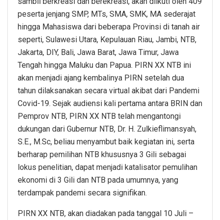
sambil berkreasi dan berekreasi, akan diikuti oleh 409
peserta jenjang SMP, MTs, SMA, SMK, MA sederajat
hingga Mahasiswa dari beberapa Provinsi di tanah air
seperti, Sulawesi Utara, Kepulauan Riau, Jambi, NTB,
Jakarta, DIY, Bali, Jawa Barat, Jawa Timur, Jawa
Tengah hingga Maluku dan Papua. PIRN XX NTB ini
akan menjadi ajang kembalinya PIRN setelah dua
tahun dilaksanakan secara virtual akibat dari Pandemi
Covid-19. Sejak audiensi kali pertama antara BRIN dan
Pemprov NTB, PIRN XX NTB telah mengantongi
dukungan dari Gubernur NTB, Dr. H. Zulkieflimansyah,
S.E., M.Sc, beliau menyambut baik kegiatan ini, serta
berharap pemilihan NTB khususnya 3 Gili sebagai
lokus penelitian, dapat menjadi katalisator pemulihan
ekonomi di 3 Gili dan NTB pada umumnya, yang
terdampak pandemi secara signifikan.
PIRN XX NTB, akan diadakan pada tanggal 10 Juli –