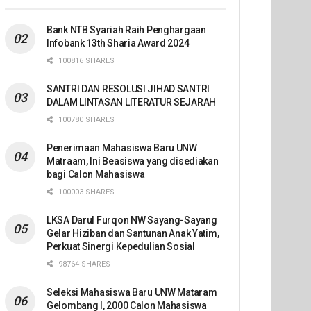
Bank NTB Syariah Raih Penghargaan
Infobank 13th Sharia Award 2024
100816 SHARES
SANTRI DAN RESOLUSI JIHAD SANTRI
DALAM LINTASAN LITERATUR SEJARAH
100780 SHARES
Penerimaan Mahasiswa Baru UNW
Matraam, Ini Beasiswa yang disediakan
bagi Calon Mahasiswa
100003 SHARES
LKSA Darul Furqon NW Sayang-Sayang
Gelar Hiziban dan Santunan Anak Yatim,
Perkuat Sinergi Kepedulian Sosial
98764 SHARES
Seleksi Mahasiswa Baru UNW Mataram
Gelombang I, 2000 Calon Mahasiswa