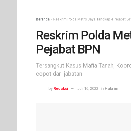
Beranda
»
Reskrim Polda Metro Jaya Tangkap 4 Pejabat B
Reskrim Polda Met
Pejabat BPN
Tersangkut Kasus Mafia Tanah, Koord
copot dari jabatan
by
Redaksi
Juli 16, 2022
in
Hukrim