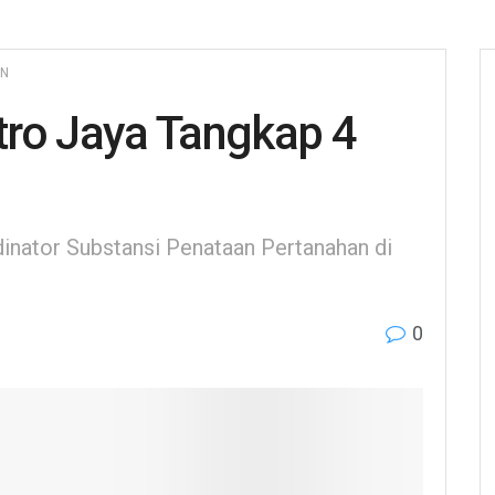
PN
ro Jaya Tangkap 4
inator Substansi Penataan Pertanahan di
0