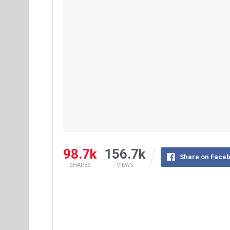
98.7k
156.7k
Share on Face
SHARES
VIEWS