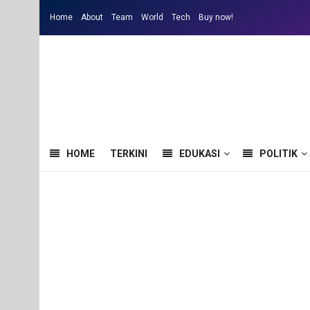
Home
About
Team
World
Tech
Buy now!
HOME
TERKINI
EDUKASI
POLITIK