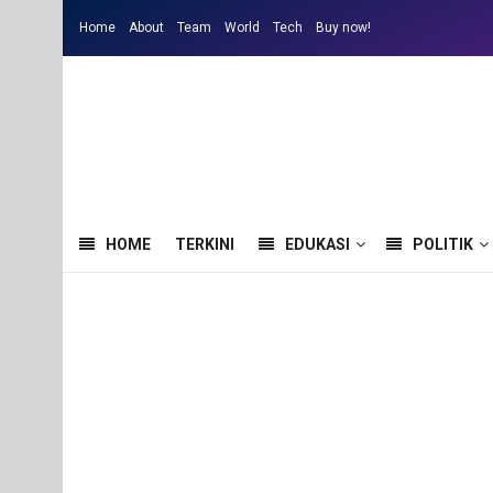
Home
About
Team
World
Tech
Buy now!
HOME
TERKINI
EDUKASI
POLITIK