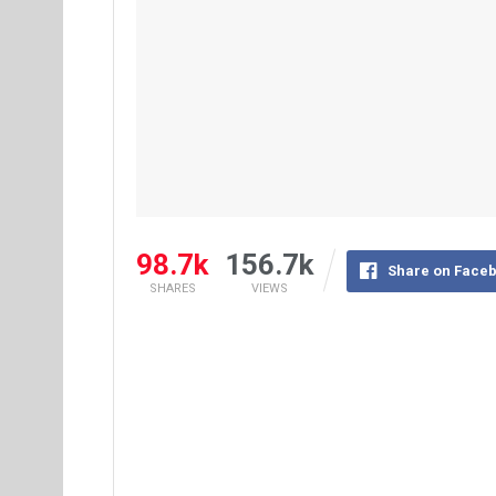
98.7k
156.7k
Share on Face
SHARES
VIEWS