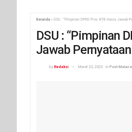
Beranda
»
DSU : “Pimpinan DPRD Prov. NTB Harus Jawab P
DSU : “Pimpinan D
Jawab Pernyataan
by
Redaksi
Maret 20, 2023
in
Post Matar