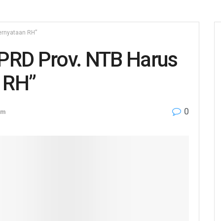
ernyataan RH”
PRD Prov. NTB Harus
 RH”
0
am